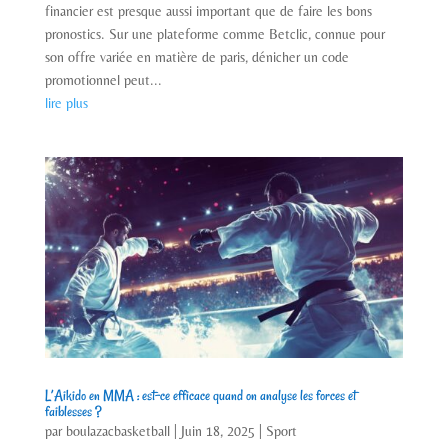
financier est presque aussi important que de faire les bons
pronostics. Sur une plateforme comme Betclic, connue pour
son offre variée en matière de paris, dénicher un code
promotionnel peut...
lire plus
L’Aikido en MMA : est-ce efficace quand on analyse les forces et
faiblesses ?
par
boulazacbasketball
|
Juin 18, 2025
|
Sport