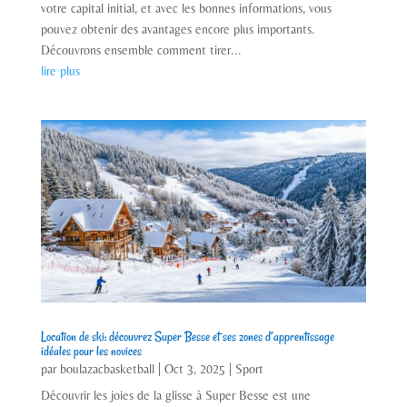
votre capital initial, et avec les bonnes informations, vous
pouvez obtenir des avantages encore plus importants.
Découvrons ensemble comment tirer...
lire plus
Location de ski: découvrez Super Besse et ses zones d’apprentissage
idéales pour les novices
par
boulazacbasketball
|
Oct 3, 2025
|
Sport
Découvrir les joies de la glisse à Super Besse est une