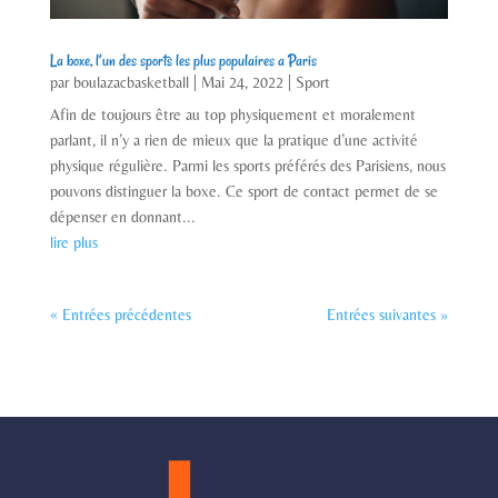
La boxe, l’un des sports les plus populaires a Paris
par
boulazacbasketball
|
Mai 24, 2022
|
Sport
Afin de toujours être au top physiquement et moralement
parlant, il n’y a rien de mieux que la pratique d’une activité
physique régulière. Parmi les sports préférés des Parisiens, nous
pouvons distinguer la boxe. Ce sport de contact permet de se
dépenser en donnant...
lire plus
« Entrées précédentes
Entrées suivantes »