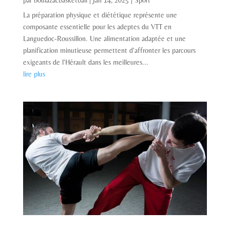
par
boulazacbasketball
|
Jan 14, 2025
|
Sport
La préparation physique et diététique représente une
composante essentielle pour les adeptes du VTT en
Languedoc-Roussillon. Une alimentation adaptée et une
planification minutieuse permettent d'affronter les parcours
exigeants de l'Hérault dans les meilleures...
lire plus