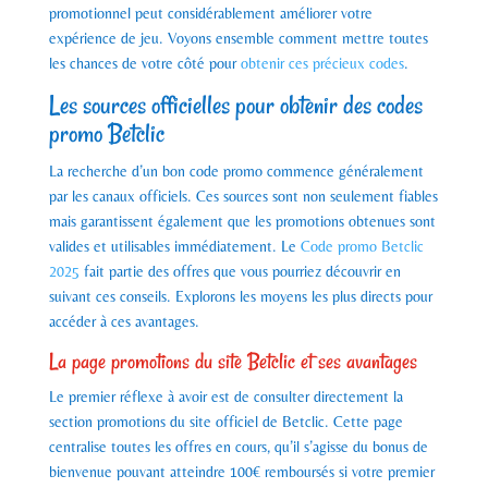
promotionnel peut considérablement améliorer votre
expérience de jeu. Voyons ensemble comment mettre toutes
les chances de votre côté pour
obtenir ces précieux codes
.
Les sources officielles pour obtenir des codes
promo Betclic
La recherche d’un bon code promo commence généralement
par les canaux officiels. Ces sources sont non seulement fiables
mais garantissent également que les promotions obtenues sont
valides et utilisables immédiatement. Le
Code promo Betclic
2025
fait partie des offres que vous pourriez découvrir en
suivant ces conseils. Explorons les moyens les plus directs pour
accéder à ces avantages.
La page promotions du site Betclic et ses avantages
Le premier réflexe à avoir est de consulter directement la
section promotions du site officiel de Betclic. Cette page
centralise toutes les offres en cours, qu’il s’agisse du bonus de
bienvenue pouvant atteindre 100€ remboursés si votre premier