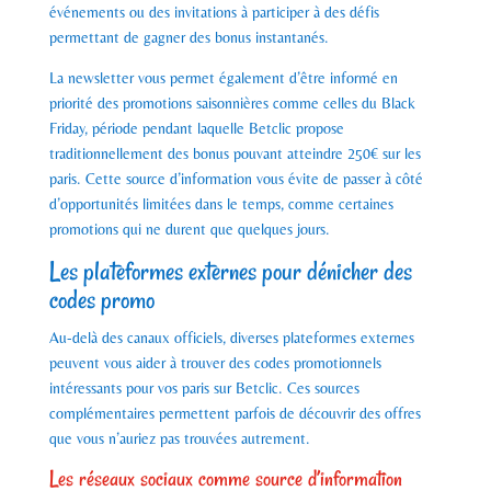
événements ou des invitations à participer à des défis
permettant de gagner des bonus instantanés.
La newsletter vous permet également d’être informé en
priorité des promotions saisonnières comme celles du Black
Friday, période pendant laquelle Betclic propose
traditionnellement des bonus pouvant atteindre 250€ sur les
paris. Cette source d’information vous évite de passer à côté
d’opportunités limitées dans le temps, comme certaines
promotions qui ne durent que quelques jours.
Les plateformes externes pour dénicher des
codes promo
Au-delà des canaux officiels, diverses plateformes externes
peuvent vous aider à trouver des codes promotionnels
intéressants pour vos paris sur Betclic. Ces sources
complémentaires permettent parfois de découvrir des offres
que vous n’auriez pas trouvées autrement.
Les réseaux sociaux comme source d’information