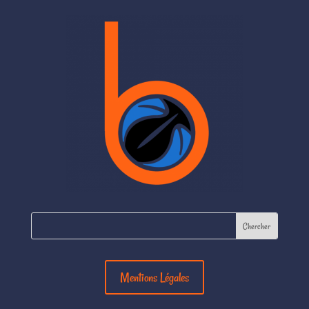
Mentions Légales