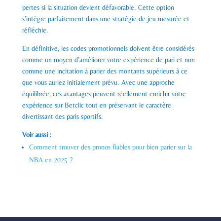
pertes si la situation devient défavorable. Cette option
s’intègre parfaitement dans une stratégie de jeu mesurée et
réfléchie.
En définitive, les codes promotionnels doivent être considérés
comme un moyen d’améliorer votre expérience de pari et non
comme une incitation à parier des montants supérieurs à ce
que vous auriez initialement prévu. Avec une approche
équilibrée, ces avantages peuvent réellement enrichir votre
expérience sur Betclic tout en préservant le caractère
divertissant des paris sportifs.
Voir aussi :
Comment trouver des pronos fiables pour bien parier sur la
NBA en 2025 ?