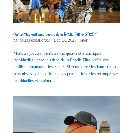
Qui sont les meilleurs joueurs de la Betclic Elite en 2025 ?
par
boulazacbasketball
|
Déc 15, 2025
|
Sport
Meilleurs joueurs, meilleurs marqueurs et statistiques
individuelles : chaque saison de la Betclic Elite révèle des
profils qui marquent les esprits. Si vous suivez le championnat,
vous observez les performances pour anticiper les récompenses
individuelles et repérer...