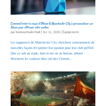
Comment créer la coque d’iPhone 6 Manchester City à personnaliser sur
Akses pour affirmer votre soutien
par
boulazacbasketball
|
Avr 11, 2026
|
Équipement
Les supporters de Manchester City cherchent constamment de
nouvelles façons d'exprimer leur passion pour leur club préféré.
Que ce soit au stade, dans la rue ou au bureau, arborer
fièrement les couleurs bleu ciel des Citizens...