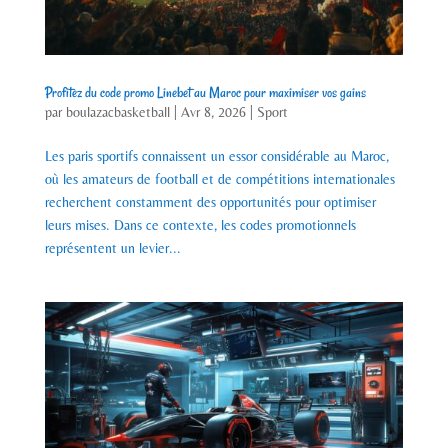
Profitez du code promo Linebet au Maroc pour maximiser vos gains
par
boulazacbasketball
|
Avr 8, 2026
|
Sport
Les paris sportifs connaissent un essor considérable au Maroc,
où les amateurs de football et de compétitions internationales
recherchent constamment des opportunités pour optimiser
leurs mises. Dans ce contexte, les codes promotionnels
représentent un levier...