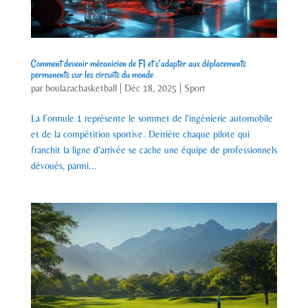
Comment devenir mécanicien de F1 et s’adapter aux déplacements
permanents sur les circuits du monde
par
boulazacbasketball
|
Déc 18, 2025
|
Sport
La Formule 1 représente le sommet de l'ingénierie automobile
et de la compétition sportive. Derrière chaque pilote qui
franchit la ligne d'arrivée se cache une équipe de professionnels
dévoués, parmi...