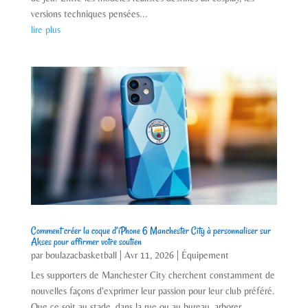
versions techniques pensées...
lire plus
Comment créer la coque d’iPhone 6 Manchester City à personnaliser sur
Akses pour affirmer votre soutien
par
boulazacbasketball
|
Avr 11, 2026
|
Équipement
Les supporters de Manchester City cherchent constamment de
nouvelles façons d'exprimer leur passion pour leur club préféré.
Que ce soit au stade, dans la rue ou au bureau, arborer