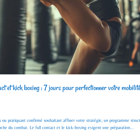
t et kick boxing : 7 jours pour perfectionner votre mobilit
s ou pratiquant confirmé souhaitant affiner votre stratégie, un programme struc
oche du combat. Le full contact et le kick-boxing exigent une préparation...