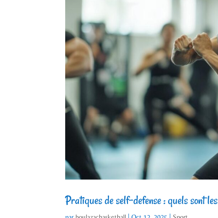
Pratiques de self-defense : quels sont l
par
boulazacbasketball
|
Oct 12, 2025
|
Sport