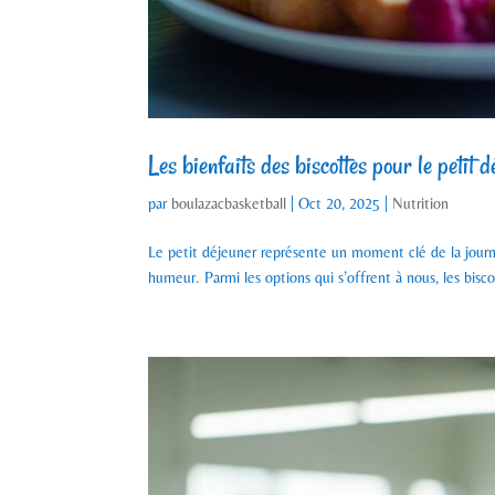
Les bienfaits des biscottes pour le petit 
par
boulazacbasketball
|
Oct 20, 2025
|
Nutrition
Le petit déjeuner représente un moment clé de la journé
humeur. Parmi les options qui s’offrent à nous, les bisc