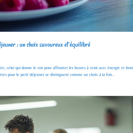
déjeuner : un choix savoureux et équilibré
e, celui qui donne le ton pour affronter les heures à venir avec énergie et bo
ottes pour le petit déjeuner se distinguent comme un choix à la fois...